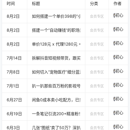
集、调试提示词的繁琐步骤，可直
卡在各种难题：不会写爆款解说文
时间
标题
分类
作者
接导入 AI 工具快速生成统一画风古
案、找片源资源困难、不会剪辑、
初心
装人物，高效推进古风漫剧、短剧
画面质感差、配音生硬、封面难
8月2日
如何搭建一个单价398的“小红书搞钱库”？从资源整合
会员专区
画面制作。
看、发布没流量；只会简单搬运，
初心
8月2日
搭建一个“自动赚钱”的职场素材库？从引流到会员制变
没有自己的创作思路，做出来的视
会员专区
频同质化严重，很难起号；不懂AI辅
初心
8月2日
单价128元 x 代理1280元 = 10万：揭秘“小吃配方”
会员专区
助技巧，制作速度慢、效率极低，
长期做不出爆款作品。 本课…
初心
7月14日
拆解抖音短视频带货，跟买人数2.7万，简单粗暴！
会员专区
初心
7月8日
如何切入“宠物医疗”细分蓝海？一天3000+收入拆解
会员专区
初心
7月1日
扒一扒那些百万粉的影视号：他们真正赚钱的秘密，全
会员专区
初心
6月27日
闲鱼0成本卖小吃配方，已变现10万！真实可复制！
会员专区
初心
6月19日
一条笔记引流200+精准粉！揭秘小红书“借壳搞流量”
会员专区
初心
6月3日
几张“图纸”卖了50万？深扒这个“暴利虚拟生意”。
会员专区