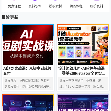
免费课程
资料软件
模板素材
精品课程
医护资料
最近更新
AI短剧实战课：从脚本到成片
设计师幼儿园-AI软件基础课
交付
｜零基础Illustrator全套实
操，矢量绘图IP3D渲染配套助
课程介绍： AI短剧实战课：从脚本
课程只教软件操作，不教设计思
教素材包
到成片交付，这门课带你跑通AI短
维，PS / AI 二选一学习；适合设计
剧-AI漫剧全流程！从建立高效视频
行业零基础、不会软件操作的新
工作流、提升AI审美入手，系统拆
人，有基础人群不推荐报名。 一、
解爆款逻辑，手把手教你用AI完成
常见问答 Q：只教软件是什么软