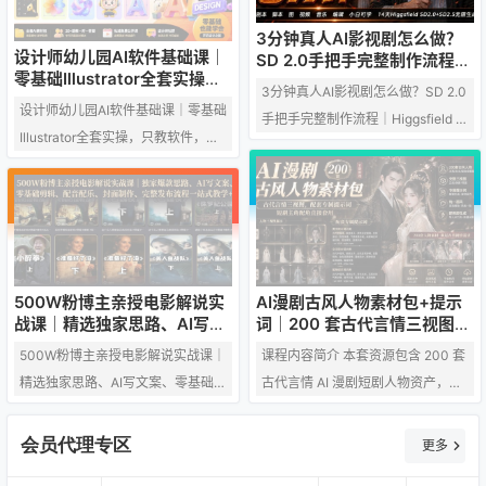
控、视频高清修复、压缩导出等后
覆盖 Excel 审计底稿、Word 报告、
3分钟真人AI影视剧怎么做？
期技巧，同时教学 AI 人声与背景音
PPT 制作、内控流程图绘制等办公
设计师幼儿园AI软件基础课｜
SD 2.0手把手完整制作流程｜
乐生成方法，整理标准化高效工作
场景，支持合同审查、关联方核
零基础Illustrator全套实操，
Higgsfield 14天SD 2.0/2.5无
3分钟真人AI影视剧怎么做？SD 2.0
流。课程手把手教学 Midjourney 基
只教软件，不教设计
查、工商检索、会议纪要生成等实
限生成
设计师幼儿园AI软件基础课｜零基础
手把手完整制作流程｜Higgsfield 1
础出图、即梦 4.0、Seedance2 动
操功能，搭配本地 RAG 知识库、识
Illustrator全套实操，只教软件，不
4天SD 2.0/2.5无限生成 课程内容：
态视频生成三大核心工具，全…
图读图…
教设计 一、常见问答 Q：只教软件
成片效果预览 教程介绍与14天优惠
是什么软件？ A：PS或者AI，2选1
AI追光短剧工坊 选择题材与生成剧
Q：为什么只卖99，有没有套路？
本 生成人物、场景及分镜提示词 生
A：这个课只教软件，不教设计，软
成角色与场景素材 Higgsfield生成视
件课只值99 Q：有基础的能不能报
频 剪辑与穿帮修复 智能体优化视频
AI漫剧古风人物素材包+提示
500W粉博主亲授电影解说实
名？ A：这个课只适合刚踏入设计行
提示词 生成并添加背景音乐 导出高
词｜200 套古代言情三视图，
战课｜精选独家思路、AI写文
业，没有基础不会软件操作技能的
清成片 下载剪辑工程素材 完整成片
配套专属提示词短剧主角配角
案、零基础剪辑、配音配乐、
人群。有基础的别来 Q：学完我能
课程内容简介 本套资源包含 200 套
500W粉博主亲授电影解说实战课｜
展示 如何从零开始制…
直接套用
封面制作、完整发布流程一站
达到什么水平？ A：熟练掌握软件基
古代言情 AI 漫剧短剧人物资产，配
精选独家思路、AI写文案、零基础剪
式教学
础，当然，事在人为…
套完整人物三视图与专属生成提示
辑、配音配乐、封面制作、完整发
词，覆盖短剧所需各类主角、女
布流程一站式教学 课程介绍 很多新
会员代理专区
更多
主、配角人物素材，省去创作者搜
手想做抖音电影解说赛道，却一直