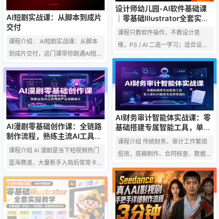
设计师幼儿园-AI软件基础课
AI短剧实战课：从脚本到成片
｜零基础Illustrator全套实
交付
操，矢量绘图IP3D渲染配套助
课程只教软件操作，不教设计思
教素材包
课程介绍： AI短剧实战课：从脚本
维，PS / AI 二选一学习；适合设计
到成片交付，这门课带你跑通AI短
行业零基础、不会软件操作的新
剧-AI漫剧全流程！从建立高效视频
人，有基础人群不推荐报名。 一、
工作流、提升AI审美入手，系统拆解
常见问答 Q：只教软件是什么软
爆款逻辑，手把手教你用AI完成文案
件？ A：PS或者AI，2选1 Q：为什
创作、角色三视图、场景道具与分
么只卖99，有没有套路？ A：这个
镜设计。深度进阶LibTV实操，涵盖
AI财务审计智能体实战课：零
课只教软件，不教设计，软件课只
AI漫剧零基础创作课：全链路
基础搭建专属智能工具，单人
角色资产设定、站位锁定、导演台
值99 Q：有基础的能不能报名？
制作流程，熟练主流AI工具高
依托AI媲美专业财审团队
运镜及提示词优化，解决角色跳
课程介绍 传统财务、审计工作繁琐
A：这个课只适合刚踏入设计行业，
效产出漫剧成片
课程介绍 AI 漫剧是当下短视频热门
变、画面割裂等核心痛点。无论你
低效，底稿制作、合同核查、数据
没有基础不会软件操作技能的人
蓝海赛道，大量新手入局后常常卡
是想入局短剧的新手，还是寻求提
复盘耗费大量时间，人工操作易出
群。有基础的别来 Q：学完我能达
在流程混乱、画面模糊、动态制作
效的视频从业者，都能掌握从脚本
错、效率难提升。本套 AI Agent 实
到什么水平？…
困难、配乐生硬等问题上。本套 AI
构思到成片交付的标…
战落地课专为财审从业者打造，无
漫剧课程从基础创作流程切入，循
需编程基础，从零教学智能体搭
序渐进讲解剪辑手法、时间轴把
建、工具安装、插件配置全流程。