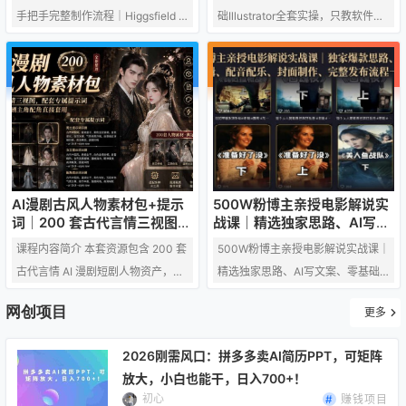
限生成
图读图…
手把手完整制作流程｜Higgsfield 1
础Illustrator全套实操，只教软件，
4天SD 2.0/2.5无限生成 课程内容：
不教设计 一、常见问答 Q：只教软
成片效果预览 教程介绍与14天优惠
件是什么软件？ A：PS或者AI，2选
AI追光短剧工坊 选择题材与生成剧
1 Q：为什么只卖99，有没有套路？
本 生成人物、场景及分镜提示词 生
A：这个课只教软件，不教设计，软
成角色与场景素材 Higgsfield生成
件课只值99 Q：有基础的能不能报
视频 剪辑与穿帮修复 智能体优化视
名？ A：这个课只适合刚踏入设计
频提示词 生成并添加背景音乐 导出
行业，没有基础不会软件操作技能
高清成片 下载剪辑工程素材 完整成
的人群。有基础的别来 Q：学完我
AI漫剧古风人物素材包+提示
500W粉博主亲授电影解说实
片展示 如何从零开始制…
能达到什么水平？ A：熟练掌握软
词｜200 套古代言情三视图，
战课｜精选独家思路、AI写文
配套专属提示词短剧主角配角
案、零基础剪辑、配音配乐、
件基础，当然，事在人为…
课程内容简介 本套资源包含 200 套
500W粉博主亲授电影解说实战课｜
直接套用
封面制作、完整发布流程一站
古代言情 AI 漫剧短剧人物资产，配
精选独家思路、AI写文案、零基础
式教学
套完整人物三视图与专属生成提示
剪辑、配音配乐、封面制作、完整
网创项目
更多
词，覆盖短剧所需各类主角、女
发布流程一站式教学 课程介绍 很多
主、配角人物素材，省去创作者搜
新手想做抖音电影解说赛道，却一
2026刚需风口：拼多多卖AI简历PPT，可矩阵
集、调试提示词的繁琐步骤，可直
直卡在各种难题：不会写爆款解说
放大，小白也能干，日入700+！
接导入 AI 工具快速生成统一画风古
文案、找片源资源困难、不会剪
初心
赚钱项目