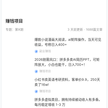
赚钱项目
专题：第
X
期
3 天前
更新 · 1688篇文章
爆款小说漫画大阅读，ai矩阵操作，当天可见
收益，号称日入400+
副业赚钱
2026刚需风口：拼多多卖AI简历PPT，可矩
阵放大，小白也能干，日入700+！
赚钱项目
小红书卖英语考研资料，客单价9.9，250天
卖了16w!
赚钱项目
拼多多虚拟类目，拥有持续被动收入有多香。
每月稳定增收 1-3 万