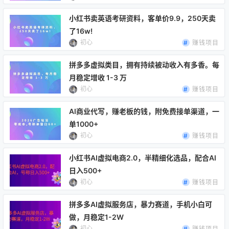
装人物，高效推进古风漫剧、短剧
辑、画面质感差、配音生硬、封面
画面制作。
难看、发布没流量；只会简单搬
小红书卖英语考研资料，客单价9.9，250天卖
运，没有自己的创作思路，做出来
了16w!
的视频同质化严重，很难起号；不
初心
赚钱项目
懂AI辅助技巧，制作速度慢、效率
拼多多虚拟类目，拥有持续被动收入有多香。每
极低，长期做不出爆款作品。 本
月稳定增收 1-3 万
课…
初心
赚钱项目
AI商业代写，赚老板的钱，附免费接单渠道，一
单1000+
初心
赚钱项目
小红书AI虚拟电商2.0，半精细化选品，配合AI
日入500+
初心
赚钱项目
拼多多AI虚拟服务店，暴力赛道，手机小白可
做，月稳定1-2W
初心
赚钱项目