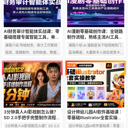
文案创作、角色三视图、场景道具
件？ A：PS或者AI，2选1 Q：为什
与分镜设计。深度进阶LibTV实操，
么只卖99，有没有套路？ A：这个
涵盖角色资产设定、站位锁定、导
课只教软件，不教设计，软件课只
演台运镜及提示词优化，解决角色
值99 Q：有基础的能不能报名？
跳变、画面割裂等核心痛点。无论
A：这个课只适合刚踏入设计行业，
AI财务审计智能体实战课：零
AI漫剧零基础创作课：全链路
你是想入局短剧的新手，还是寻求
没有基础不会软件操作技能的人
基础搭建专属智能工具，单人
制作流程，熟练主流AI工具高
依托AI媲美专业财审团队
效产出漫剧成片
提效的视频从业者，都能掌握从脚
群。有基础的别来 Q：学完我能达
课程介绍 传统财务、审计工作繁琐
课程介绍 AI 漫剧是当下短视频热门
本构思到成片交付的标…
到什么水平？…
低效，底稿制作、合同核查、数据
蓝海赛道，大量新手入局后常常卡
复盘耗费大量时间，人工操作易出
在流程混乱、画面模糊、动态制作
错、效率难提升。本套 AI Agent 实
困难、配乐生硬等问题上。本套 AI
战落地课专为财审从业者打造，无
漫剧课程从基础创作流程切入，循
需编程基础，从零教学智能体搭
序渐进讲解剪辑手法、时间轴把
建、工具安装、插件配置全流程。
控、视频高清修复、压缩导出等后
覆盖 Excel 审计底稿、Word 报告、
期技巧，同时教学 AI 人声与背景音
PPT 制作、内控流程图绘制等办公
乐生成方法，整理标准化高效工作
场景，支持合同审查、关联方核
流。课程手把手教学 Midjourney 基
3分钟真人AI影视剧怎么做？
设计师幼儿园AI软件基础课｜
查、工商检索、会议纪要生成等实
础出图、即梦 4.0、Seedance2 动
SD 2.0手把手完整制作流程｜
零基础Illustrator全套实操，
Higgsfield 14天SD 2.0/2.5无
只教软件，不教设计
操功能，搭配本地 RAG 知识库、识
态视频生成三大核心工具，全…
3分钟真人AI影视剧怎么做？SD 2.0
设计师幼儿园AI软件基础课｜零基